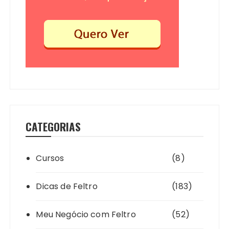
CATEGORIAS
Cursos
(8)
Dicas de Feltro
(183)
Meu Negócio com Feltro
(52)