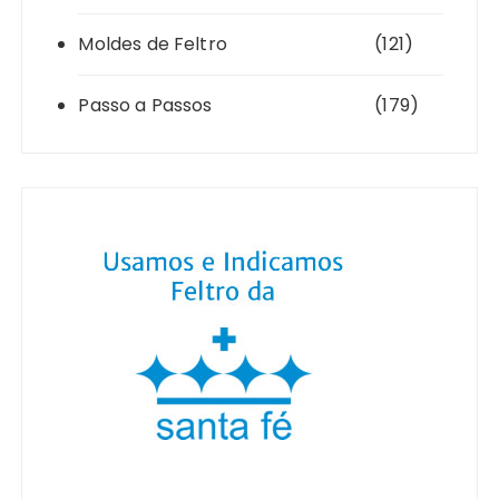
Moldes de Feltro
(121)
Passo a Passos
(179)