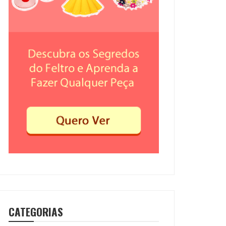
CATEGORIAS