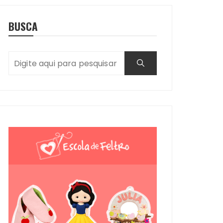
BUSCA