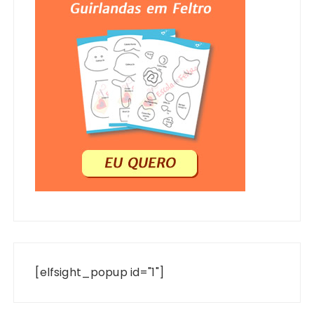
[elfsight_popup id="1"]