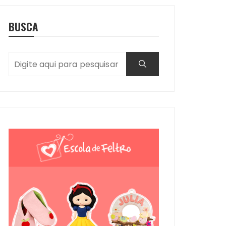
BUSCA