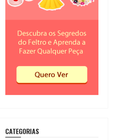
CATEGORIAS