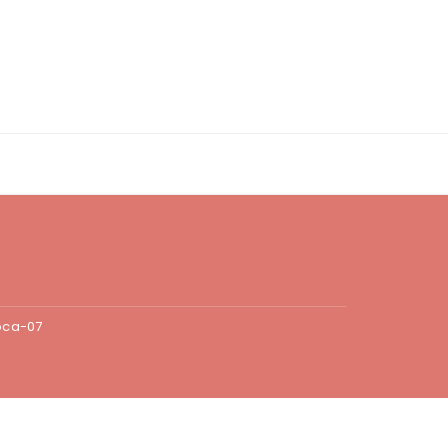
oca-07