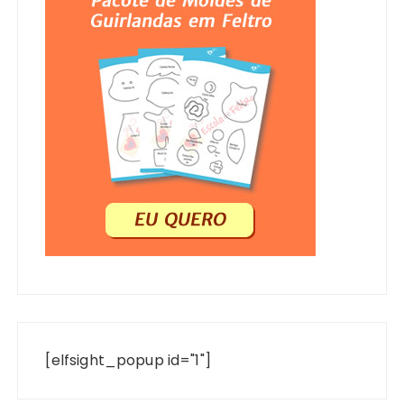
[elfsight_popup id="1"]