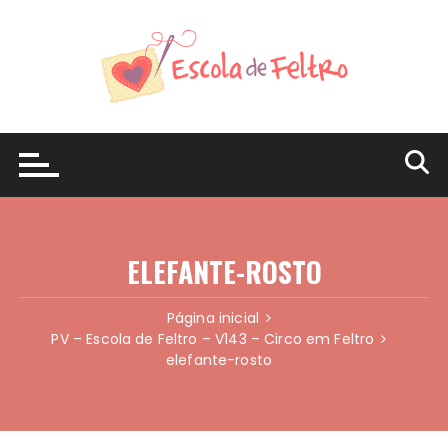
Ir
para
o
conteúdo
ELEFANTE-ROSTO
Página inicial
PV – Escola de Feltro – V143 – Circo em Feltro
elefante-rosto