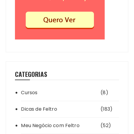
CATEGORIAS
Cursos
(8)
Dicas de Feltro
(183)
Meu Negócio com Feltro
(52)