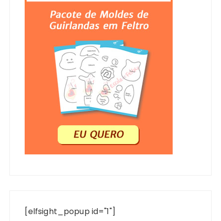
[elfsight_popup id="1"]