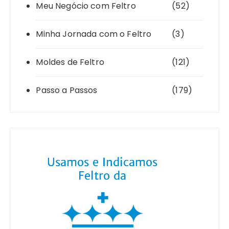
Meu Negócio com Feltro
(52)
Minha Jornada com o Feltro
(3)
Moldes de Feltro
(121)
Passo a Passos
(179)