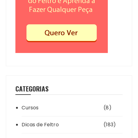
CATEGORIAS
Cursos
(8)
Dicas de Feltro
(183)