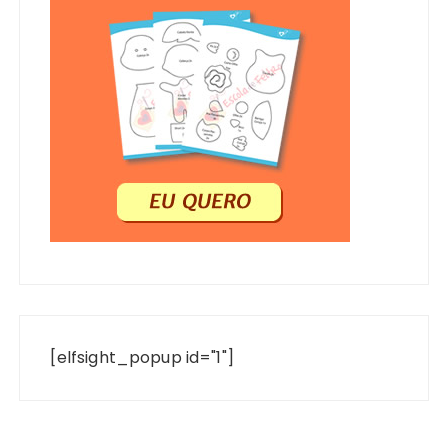
[elfsight_popup id="1"]