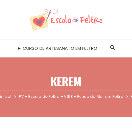
► CURSO DE ARTESANATO EM FELTRO
KEREM
inicial
PV – Escola de Feltro – V153 – Fundo do Mar em Feltro