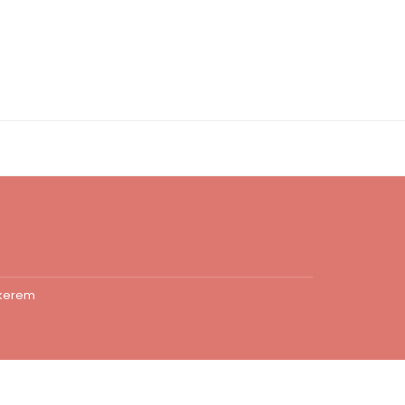
kerem