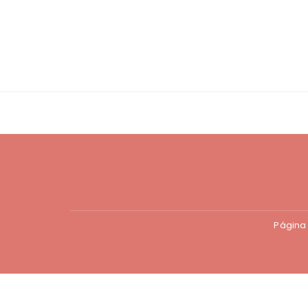
Ir
para
o
conteúdo
Página 