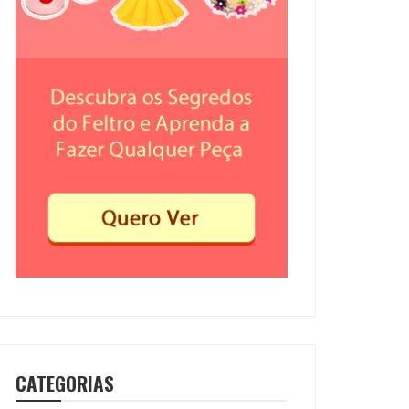
CATEGORIAS