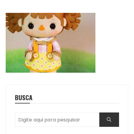
BUSCA