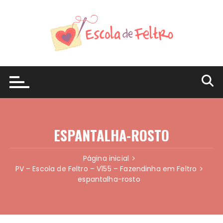
Ir
para
o
conteúdo
ESPANTALHA-ROSTO
Página inicial
PV – Escola de Feltro – V155 – Fazendinha em Feltro
espantalha-rosto