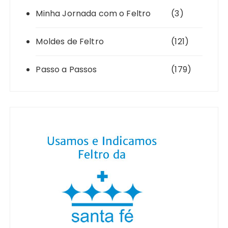
Minha Jornada com o Feltro
(3)
Moldes de Feltro
(121)
Passo a Passos
(179)