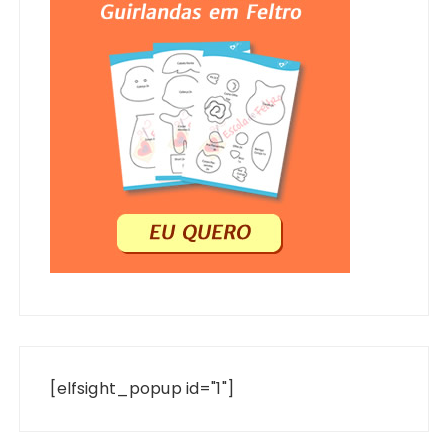
[elfsight_popup id="1"]