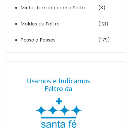
Minha Jornada com o Feltro
(3)
Moldes de Feltro
(121)
Passo a Passos
(179)