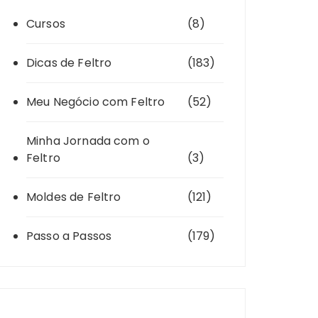
Cursos
(8)
Dicas de Feltro
(183)
Meu Negócio com Feltro
(52)
Minha Jornada com o
Feltro
(3)
Moldes de Feltro
(121)
Passo a Passos
(179)