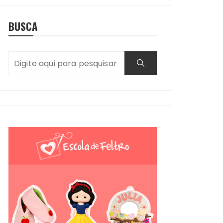
BUSCA