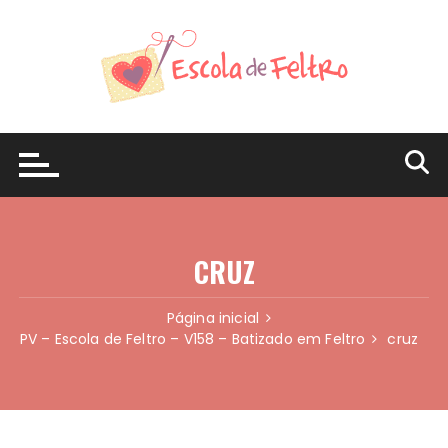
Ir
para
o
conteúdo
CRUZ
Página inicial
PV – Escola de Feltro – V158 – Batizado em Feltro
cruz