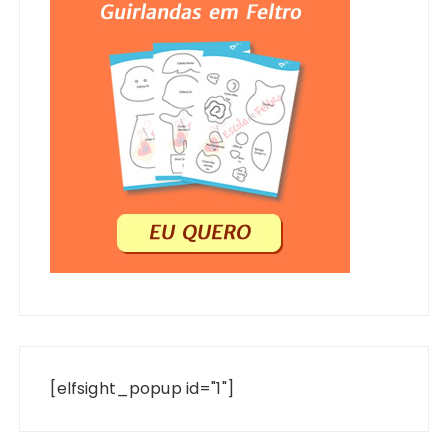
[elfsight_popup id="1"]