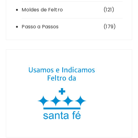
Moldes de Feltro
(121)
Passo a Passos
(179)