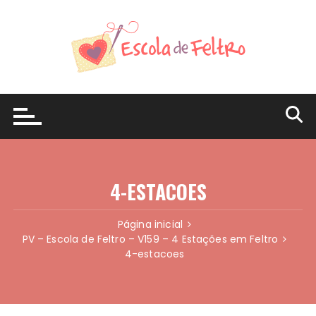
Ir
para
o
conteúdo
4-ESTACOES
Página inicial
PV – Escola de Feltro – V159 – 4 Estações em Feltro
4-estacoes