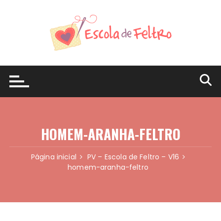
Ir
para
o
conteúdo
HOMEM-ARANHA-FELTRO
Página inicial
PV – Escola de Feltro – V16
homem-aranha-feltro