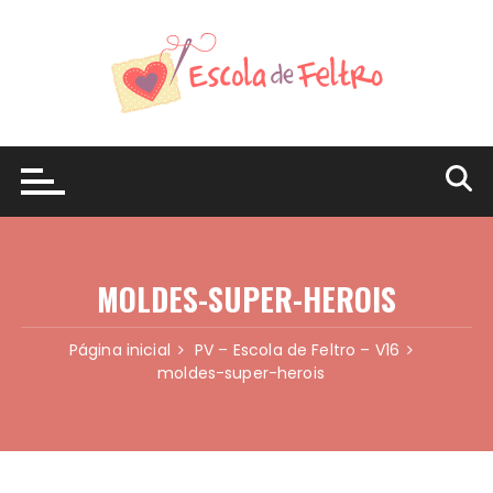
Ir
para
o
conteúdo
MOLDES-SUPER-HEROIS
Página inicial
PV – Escola de Feltro – V16
moldes-super-herois