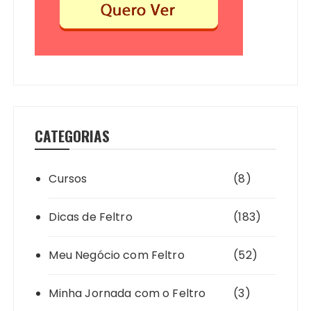
CATEGORIAS
Cursos
(8)
Dicas de Feltro
(183)
Meu Negócio com Feltro
(52)
Minha Jornada com o Feltro
(3)