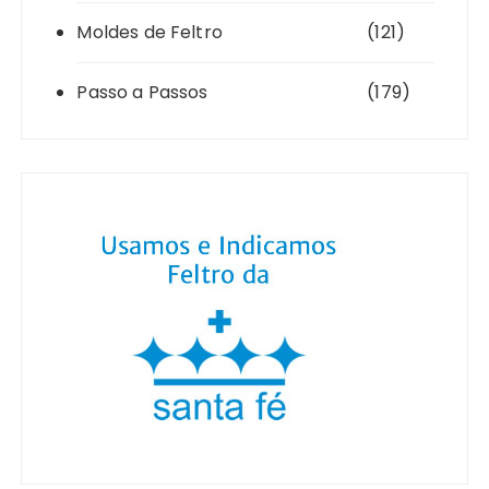
Moldes de Feltro
(121)
Passo a Passos
(179)