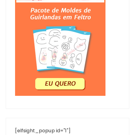
[elfsight_popup id="1"]