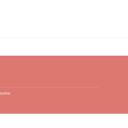
rsinha