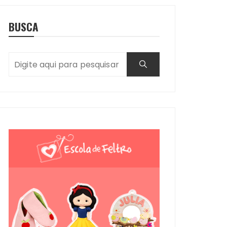
BUSCA