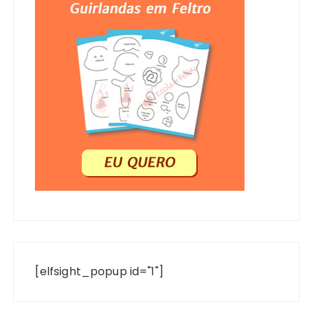
[elfsight_popup id="1"]