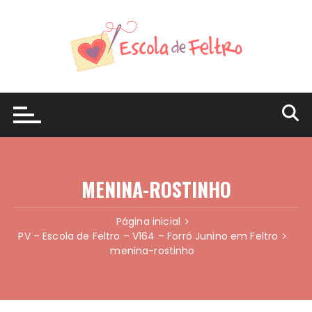
Ir
para
o
conteúdo
MENINA-ROSTINHO
Página inicial
PV – Escola de Feltro – V164 – Forró Junino em Feltro
menina-rostinho