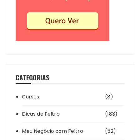
CATEGORIAS
Cursos
(8)
Dicas de Feltro
(183)
Meu Negócio com Feltro
(52)