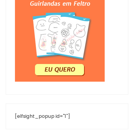
[elfsight_popup id="1"]