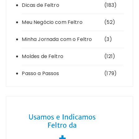
Dicas de Feltro
(183)
Meu Negócio com Feltro
(52)
Minha Jornada com o Feltro
(3)
Moldes de Feltro
(121)
Passo a Passos
(179)