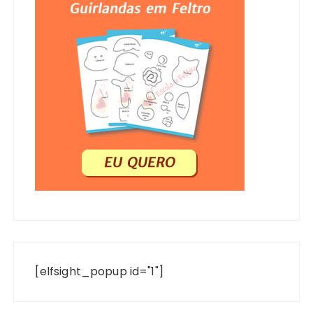
[elfsight_popup id="1"]