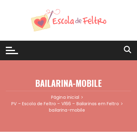
Ir
para
o
conteúdo
BAILARINA-MOBILE
Página inicial
PV – Escola de Feltro – V166 – Bailarinas em Feltro
bailarina-mobile