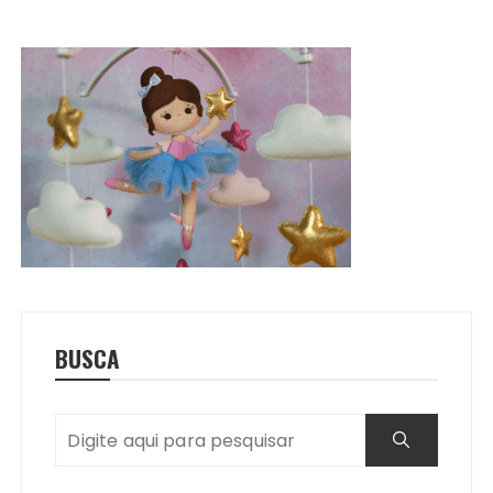
BUSCA