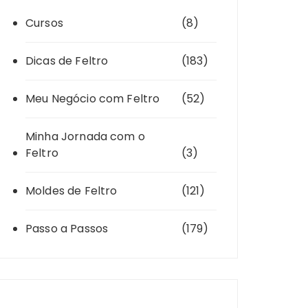
Cursos
(8)
Dicas de Feltro
(183)
Meu Negócio com Feltro
(52)
Minha Jornada com o
Feltro
(3)
Moldes de Feltro
(121)
Passo a Passos
(179)