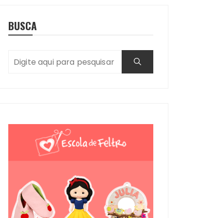
BUSCA