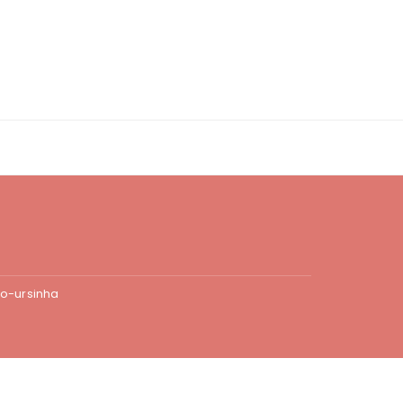
to-ursinha