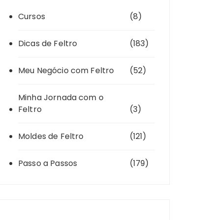
Cursos
(8)
Dicas de Feltro
(183)
Meu Negócio com Feltro
(52)
Minha Jornada com o
Feltro
(3)
Moldes de Feltro
(121)
Passo a Passos
(179)