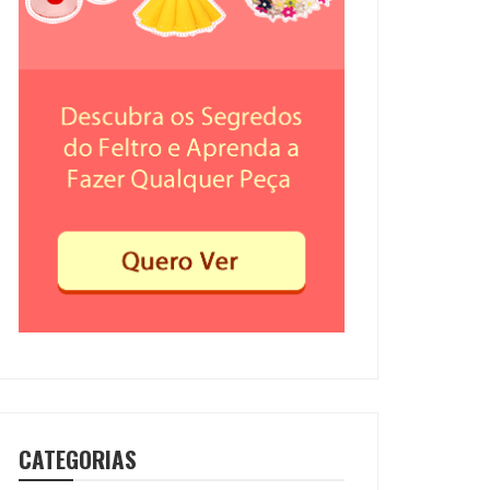
CATEGORIAS