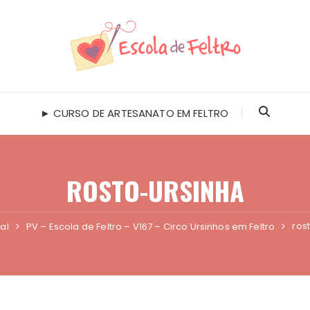
► CURSO DE ARTESANATO EM FELTRO
ROSTO-URSINHA
ros
ial
PV – Escola de Feltro – V167 – Circo Ursinhos em Feltro