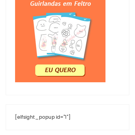
[elfsight_popup id="1"]