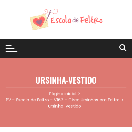
Ir
para
o
conteúdo
URSINHA-VESTIDO
Página inicial
PV – Escola de Feltro – V167 – Circo Ursinhos em Feltro
ursinha-vestido