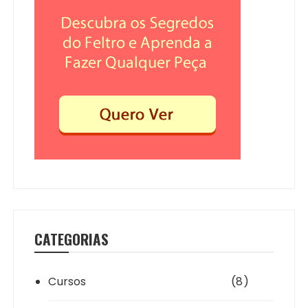
CATEGORIAS
Cursos
(8)