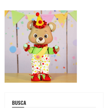
BUSCA