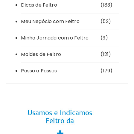
Dicas de Feltro
(183)
Meu Negócio com Feltro
(52)
Minha Jornada com o Feltro
(3)
Moldes de Feltro
(121)
Passo a Passos
(179)