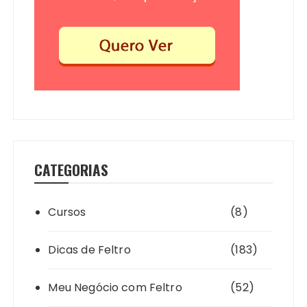
CATEGORIAS
Cursos
(8)
Dicas de Feltro
(183)
Meu Negócio com Feltro
(52)