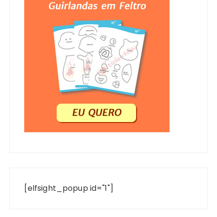
[elfsight_popup id="1"]