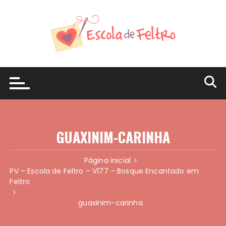
Ir
para
o
conteúdo
GUAXINIM-CARINHA
Página inicial
PV – Escola de Feltro – V177 – Bosque Encantado em
Feltro
guaxinim-carinha