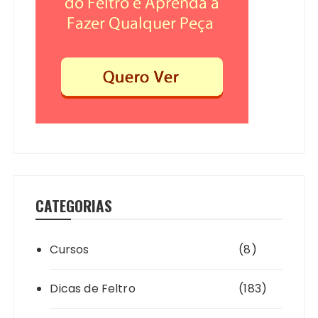
CATEGORIAS
Cursos
(8)
Dicas de Feltro
(183)