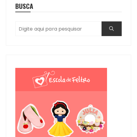
BUSCA