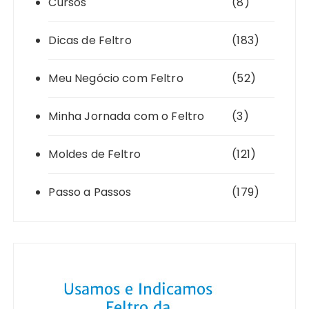
Cursos
(8)
Dicas de Feltro
(183)
Meu Negócio com Feltro
(52)
Minha Jornada com o Feltro
(3)
Moldes de Feltro
(121)
Passo a Passos
(179)