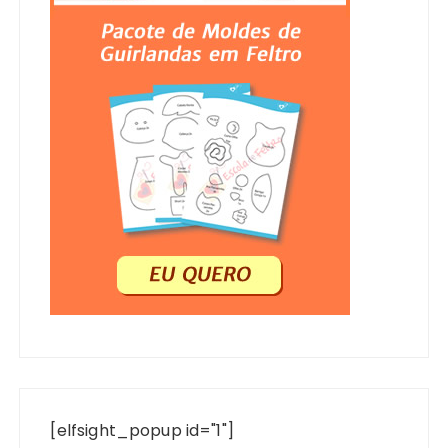
[elfsight_popup id="1"]