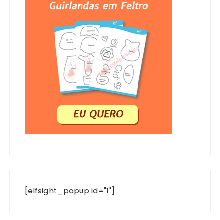
[elfsight_popup id="1"]