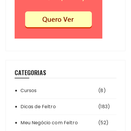
CATEGORIAS
Cursos
(8)
Dicas de Feltro
(183)
Meu Negócio com Feltro
(52)