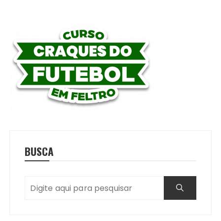
BUSCA