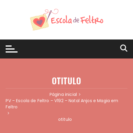
Ir
para
o
conteúdo
OTITULO
Página inicial
PV – Escola de Feltro – V192 – Natal Anjos e Magia em
Feltro
otitulo