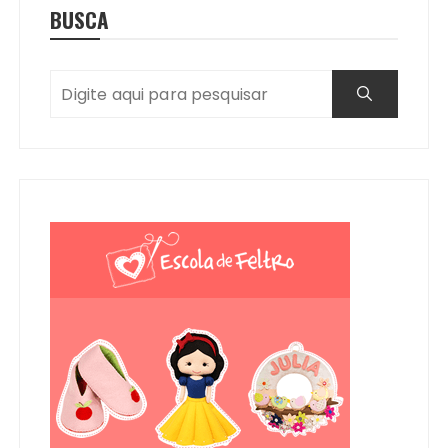
BUSCA