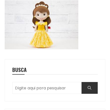
BUSCA