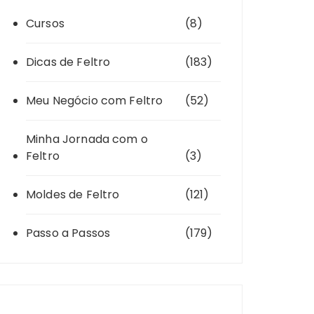
Cursos
(8)
Dicas de Feltro
(183)
Meu Negócio com Feltro
(52)
Minha Jornada com o
Feltro
(3)
Moldes de Feltro
(121)
Passo a Passos
(179)