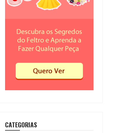
CATEGORIAS