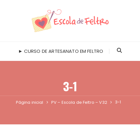
► CURSO DE ARTESANATO EM FELTRO
3-1
3-1
Página inicial
PV – Escola de Feltro – V32