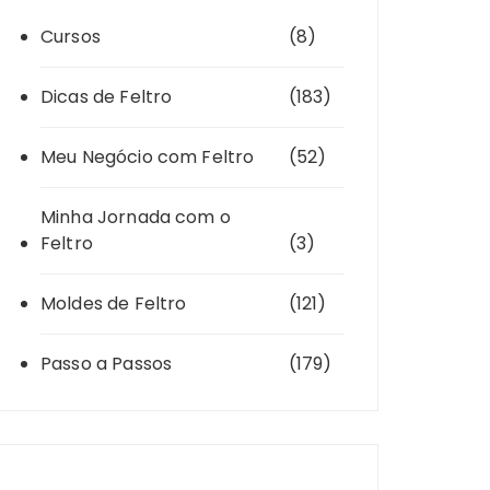
Cursos
(8)
Dicas de Feltro
(183)
Meu Negócio com Feltro
(52)
Minha Jornada com o
Feltro
(3)
Moldes de Feltro
(121)
Passo a Passos
(179)