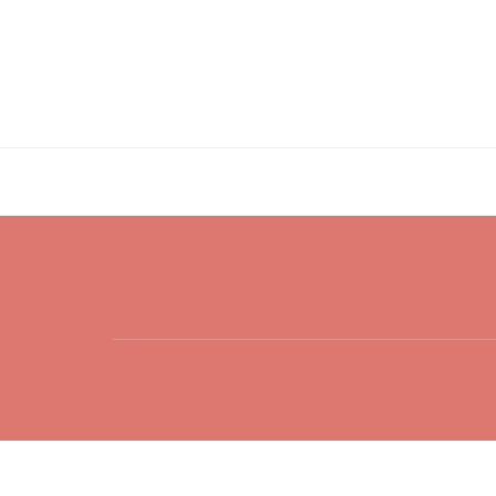
Ir
para
o
conteúdo