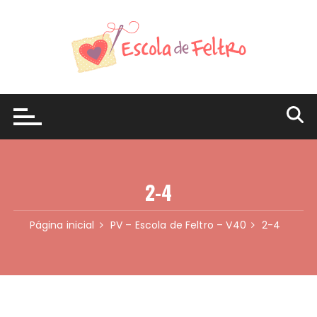
Ir
para
o
conteúdo
2-4
Página inicial
PV – Escola de Feltro – V40
2-4