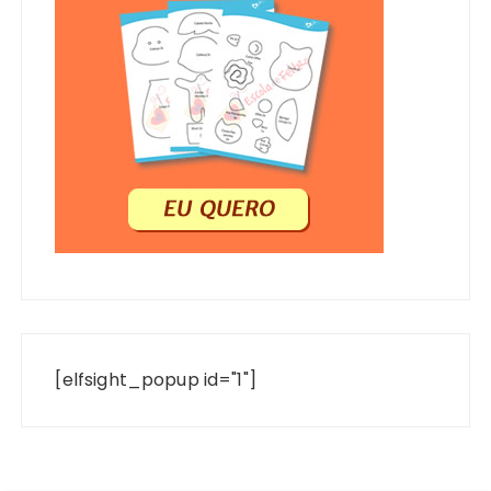
[elfsight_popup id="1"]