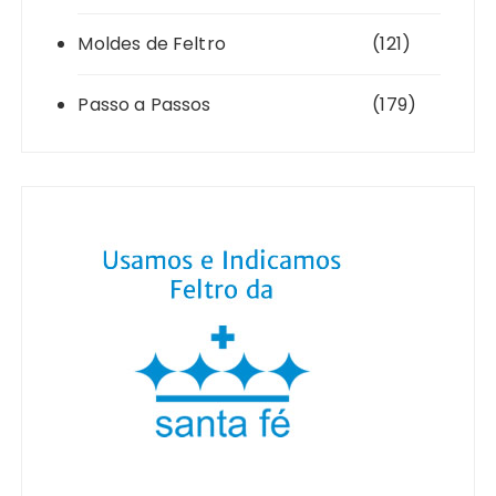
Moldes de Feltro
(121)
Passo a Passos
(179)