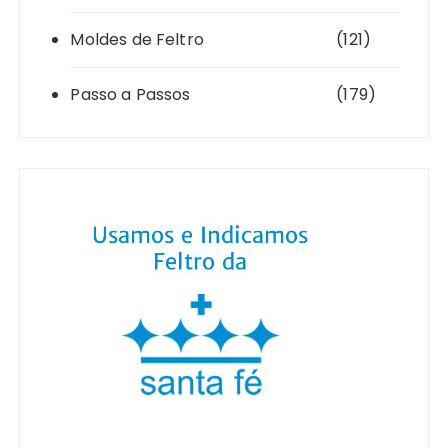
Moldes de Feltro
(121)
Passo a Passos
(179)