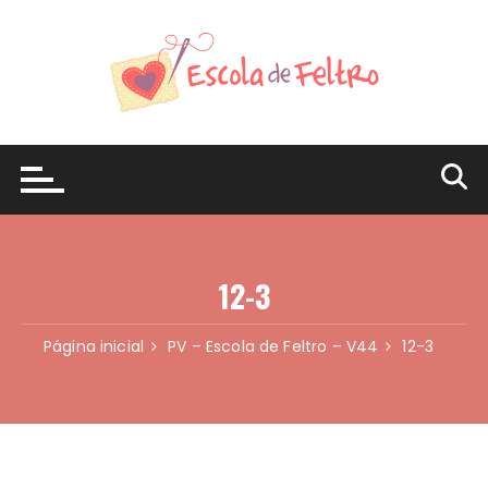
Ir
para
o
conteúdo
12-3
Página inicial
PV – Escola de Feltro – V44
12-3