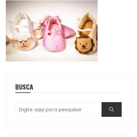
BUSCA