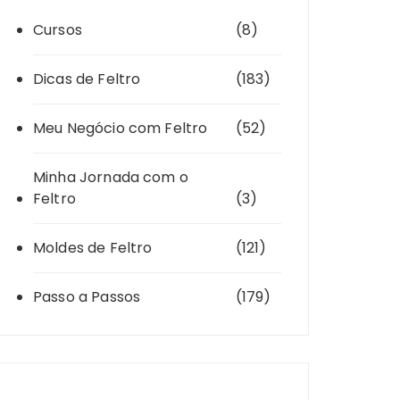
Cursos
(8)
Dicas de Feltro
(183)
Meu Negócio com Feltro
(52)
Minha Jornada com o
Feltro
(3)
Moldes de Feltro
(121)
Passo a Passos
(179)