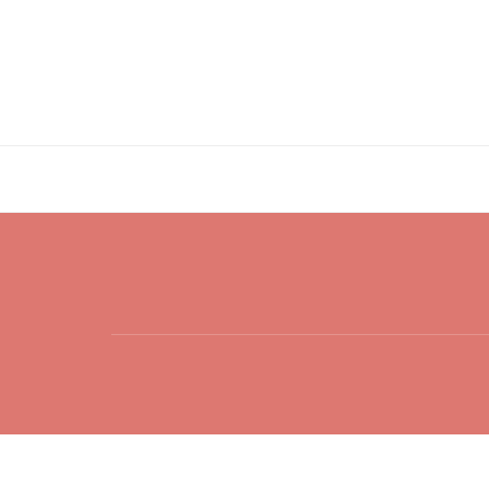
Ir
para
o
conteúdo