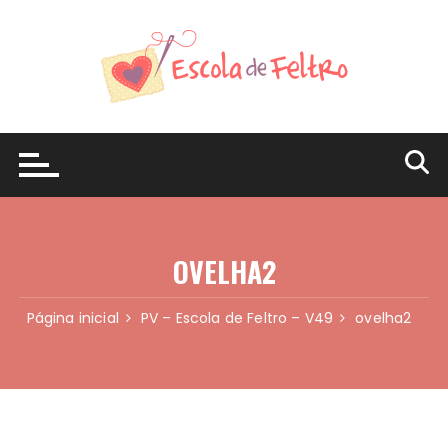
Ir
para
o
conteúdo
OVELHA2
Página inicial
PV – Escola de Feltro – V49
ovelha2