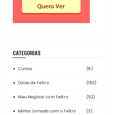
CATEGORIAS
Cursos
(8)
Dicas de Feltro
(183)
Meu Negócio com Feltro
(52)
Minha Jornada com o Feltro
(3)