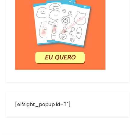
[elfsight_popup id="1"]