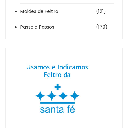
Moldes de Feltro
(121)
Passo a Passos
(179)