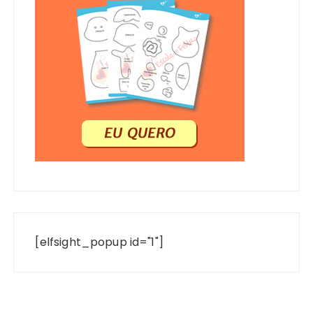
[elfsight_popup id="1"]