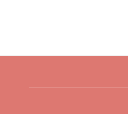
Ir
para
o
conteúdo