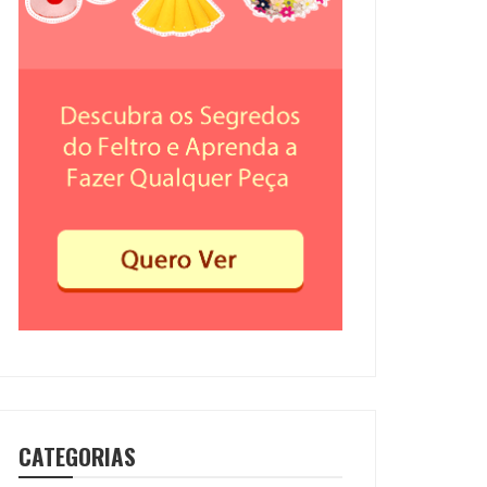
CATEGORIAS